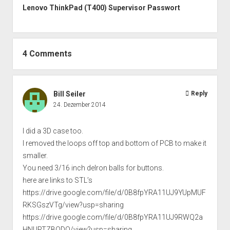
Lenovo ThinkPad (T400) Supervisor Passwort
4 Comments
Bill Seiler
Reply
24. Dezember 2014
I did a 3D case too.
I removed the loops off top and bottom of PCB to make it
smaller.
You need 3/16 inch delron balls for buttons.
here are links to STL’s
https://drive.google.com/file/d/0B8fpYRA11UJ9YUpMUF
RKSGszVTg/view?usp=sharing
https://drive.google.com/file/d/0B8fpYRA11UJ9RWQ2a
HNURTZBODQ/view?usp=sharing