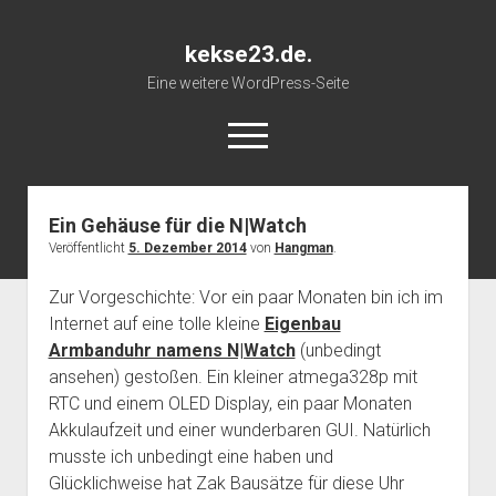
kekse23.de.
Eine weitere WordPress-Seite
open
menu
Ein Gehäuse für die N|Watch
Impressum
Veröffentlicht
5. Dezember 2014
von
Hangman
.
Zur Vorgeschichte: Vor ein paar Monaten bin ich im
Internet auf eine tolle kleine
Eigenbau
Armbanduhr namens N|Watch
(unbedingt
ansehen) gestoßen. Ein kleiner atmega328p mit
RTC und einem OLED Display, ein paar Monaten
Akkulaufzeit und einer wunderbaren GUI. Natürlich
musste ich unbedingt eine haben und
Glücklichweise hat Zak Bausätze für diese Uhr