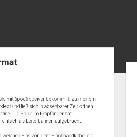
rmat
Seit
le mit (ipod)receiver bekomm :). Zu meinem
klebt und ließ sich in absehbarer Zeit öffnen
latine. Die Spule im Empfänger hat
 einfach als Leiterbahnen aufgebracht.
n welchen Pins von dem Flachbandkabel die