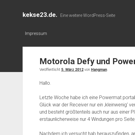
kekse23.de.
Eine weitere WordPress-Seite
Impressum
Motorola Defy und Powe
Veröffentlicht
5. März 2012
von
Hangman
.
Hallo.
Letzte Woche habe ich eine Powermat portab
Glück war der Receiver nur ein ‚kleinwenig‘ ver
und besteht größtenteils auch nur aus einer P
erstaunlicherweise nur 4 Windungen pro Seite,
Nachdem ich versucht hab herauszufinden, a