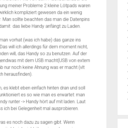
Lösung meiner Probleme 2 kleine Lötpads waren
t wirklich kompliziert gewesen da ein wenig
y. Man sollte beachten das man die Datenpins
damit das liebe Handy anfängt zu Laden.
 man vorhat (was ich habe) das ganze ins
as will ich allerdings für dem moment nicht,
nden will, das Handy so zu benutzen. Auf der
r irgendwas mit dem USB macht(USB von extern
hab nur noch keine Ahnung was er macht (vlt
ch herausfinden).
n, es klebt eben einfach hinten dran und soll
unktioniert es so wie man es erwartet: man
dy runter -> Handy hört auf mit laden. Laut
ss ich bei Gelegenheit mal ausprobieren.
was es noch dazu zu sagen gibt. Wenn