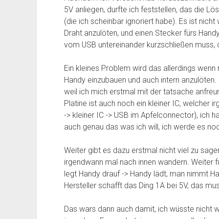
5V anliegen, durfte ich feststellen, das die 
(die ich scheinbar ignoriert habe). Es ist nich
Draht anzulöten, und einen Stecker fürs Hand
vom USB untereinander kurzschließen muss, 
Ein kleines Problem wird das allerdings wenn
Handy einzubauen und auch intern anzulöten. D
weil ich mich erstmal mit der tatsache anfreu
Platine ist auch noch ein kleiner IC, welche
-> kleiner IC -> USB im Apfelconnector), ich 
auch genau das was ich will, ich werde es no
Weiter gibt es dazu erstmal nicht viel zu sage
irgendwann mal nach innen wandern. Weiter f
legt Handy drauf -> Handy lädt, man nimmt Han
Hersteller schafft das Ding 1A bei 5V, das mu
Das wars dann auch damit, ich wüsste nicht 