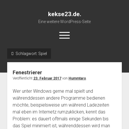
kekse23.de.
Eine weitere WordPress-Seite
open
menu
Schlagwort:
Spiel
Impressum
Fenestrierer
Veröffentlicht
23. Februar 2017
von
Hummtaro
.
Wer unter Windows gerne mal spielt und
währenddessen andere Programme bedienen
möchte, beispielsweise um während Ladezeiten
mal eben im Internetz rumzuklicken, kennt das
Problem: es dauert oftmals einige Sekunden bis
das Spiel minimiert ist, währenddessen wird man