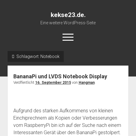
kekse23.de.
Eine weitere WordPress-Seite
open
menu
Schlagwort:
Notebook
Impressum
BananaPi und LVDS Notebook Display
Veröffentlicht
16. September 2015
von
Hangman
.
Aufgrund des starken Aufkommens von kleinen
Einchiprechnern als Kopien oder Verbesserungen
vom RaspberryPi bin ich auf der Suche nach einem
Interessanten Gerät über den BananaPi gestolpert.