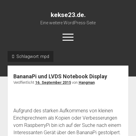
kekse23.de.
Eine weitere WordPress-Seite
open
menu
Schlagwort:
mpd
Impressum
BananaPi und LVDS Notebook Display
Veröffentlicht
16. September 2015
von
Hangman
.
Aufgrund des starken Aufkommens von kleinen
Einchiprechnern als Kopien oder Verbesserungen
vom RaspberryPi bin ich auf der Suche nach einem
Interessanten Gerät über den BananaPi gestolpert.