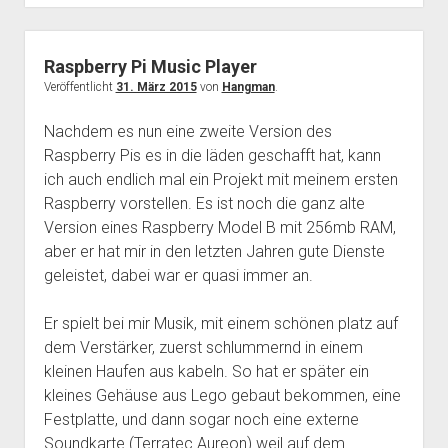
LVDS
Notebook
Display
Raspberry Pi Music Player
Veröffentlicht
31. März 2015
von
Hangman
.
Nachdem es nun eine zweite Version des
Raspberry Pis es in die läden geschafft hat, kann
ich auch endlich mal ein Projekt mit meinem ersten
Raspberry vorstellen. Es ist noch die ganz alte
Version eines Raspberry Model B mit 256mb RAM,
aber er hat mir in den letzten Jahren gute Dienste
geleistet, dabei war er quasi immer an.
Er spielt bei mir Musik, mit einem schönen platz auf
dem Verstärker, zuerst schlummernd in einem
kleinen Haufen aus kabeln. So hat er später ein
kleines Gehäuse aus Lego gebaut bekommen, eine
Festplatte, und dann sogar noch eine externe
Soundkarte (Terratec Aureon) weil auf dem