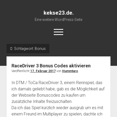
kekse23.de.
Eine weitere WordPress-Seite
open
menu
Schlagwort:
Bonus
Impressum
RaceDriver 3 Bonus Codes aktivieren
Veröffentlicht
17. Februar 2017
von
Hummtaro
.
In DTM / ToCa RaceDriver 3, einem Rennspiel, das
ich damals geliebt habe, gab es die Möglichkeit auf
der Webseite Bonuscodes zu kaufen um
zusätzliche Inhalte freizuschalten.
Da ich das Spiel kürzlich wieder ausgrub um es mit
einem Freund im Multiplayer zu spielen, dachte ich