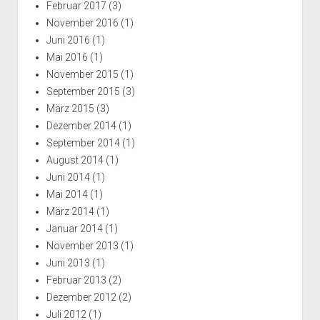
Februar 2017
(3)
November 2016
(1)
Juni 2016
(1)
Mai 2016
(1)
November 2015
(1)
September 2015
(3)
März 2015
(3)
Dezember 2014
(1)
September 2014
(1)
August 2014
(1)
Juni 2014
(1)
Mai 2014
(1)
März 2014
(1)
Januar 2014
(1)
November 2013
(1)
Juni 2013
(1)
Februar 2013
(2)
Dezember 2012
(2)
Juli 2012
(1)