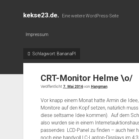
kekse23.de.
Eine weitere WordPress-Seite
Impressum
Schlagwort:
BananaPI
CRT-Monitor Helme \o/
Veröffentlicht
7. Mai 2016
von
Hangman
.
Vor knapp einem Monat hatte Armin die Idee, 
Monitore auf den Kopf setzen, natürlich muss
diese seltsame Idee kommen). Auf dem Schrot
also wurden sie in einem Internetauktionshau
passendes LCD-Panel zu finden – auch hier hil
noch eine handvoll LC-Laptop-Displays im 4:3 