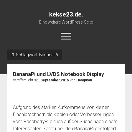
kekse23.de.
Eine weitere WordPress-Seite
open
menu
Schlagwort:
Banana Pi
Impressum
BananaPi und LVDS Notebook Display
Veröffentlicht
16. September 2015
von
Hangman
.
Aufgrund des starken Aufkommens von kleinen
Einchiprechnern als Kopien oder Verbesserungen
vom RaspberryPi bin ich auf der Suche nach einem
Interessanten Gerät über den BananaPi gestolpert.