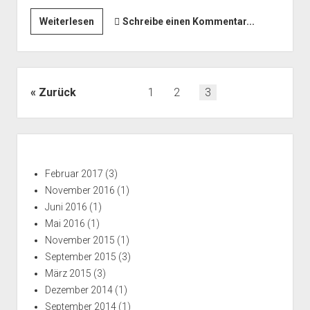
Hallo
Weiterlesen
Schreibe einen Kommentar...
Welt,
…
Beitragsnavigation
Zurück
1
2
3
Seitenleiste
Februar 2017
(3)
November 2016
(1)
Juni 2016
(1)
Mai 2016
(1)
November 2015
(1)
September 2015
(3)
März 2015
(3)
Dezember 2014
(1)
September 2014
(1)