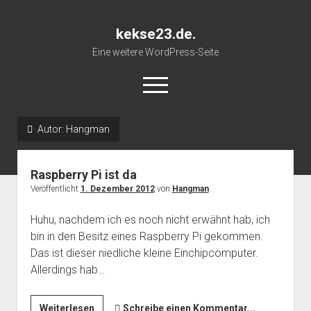
kekse23.de.
Eine weitere WordPress-Seite
open
menu
Autor:
Hangman
Impressum
Raspberry Pi ist da
Veröffentlicht
1. Dezember 2012
von
Hangman
.
Huhu, nachdem ich es noch nicht erwähnt hab, ich
bin in den Besitz eines Raspberry Pi gekommen.
Das ist dieser niedliche kleine Einchipcomputer.
Allerdings hab…
Raspberry
Weiterlesen
Schreibe einen Kommentar...