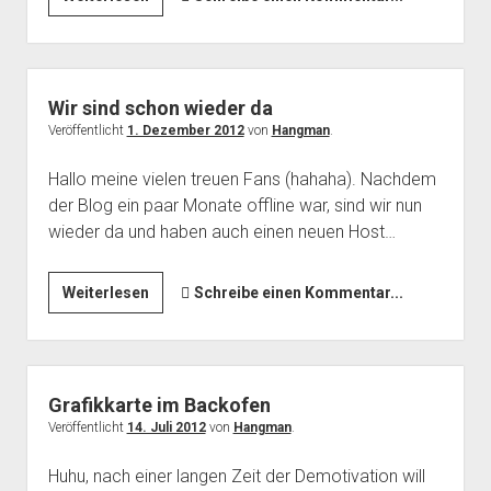
Pi
ist
da
Wir sind schon wieder da
Veröffentlicht
1. Dezember 2012
von
Hangman
.
Hallo meine vielen treuen Fans (hahaha). Nachdem
der Blog ein paar Monate offline war, sind wir nun
wieder da und haben auch einen neuen Host…
Wir
Weiterlesen
Schreibe einen Kommentar...
sind
schon
wieder
da
Grafikkarte im Backofen
Veröffentlicht
14. Juli 2012
von
Hangman
.
Huhu, nach einer langen Zeit der Demotivation will